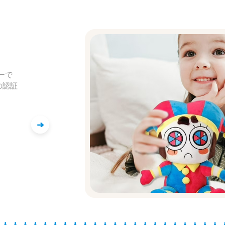
ーで
の認証