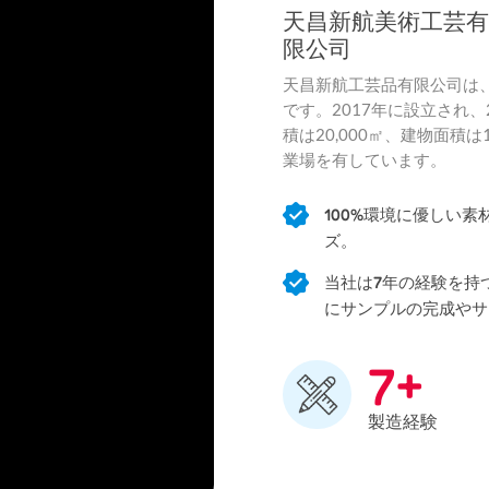
天昌新航美術工芸有
限公司
天昌新航工芸品有限公司は
です。2017年に設立され
積は20,000㎡、建物面積
業場を有しています。
100%環境に優しい
ズ。
当社は7年の経験を持
にサンプルの完成やサ
+
7
製造経験