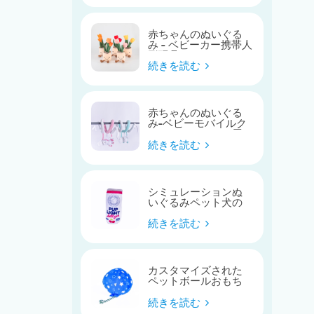
赤ちゃんのぬいぐる
み - ベビーカー携帯人
形玩具
続きを読む
赤ちゃんのぬいぐる
み-ベビーモバイルク
レードルかわいい馬
のベビーベッドのお
続きを読む
もちゃ
シミュレーションぬ
いぐるみペット犬の
おもちゃ
続きを読む
カスタマイズされた
ペットボールおもち
ゃ
続きを読む