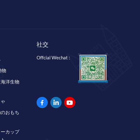
社交
Offcial Wechat :
み
動物
た海洋生物
ちゃ
物のおもち
リーカップ
ット