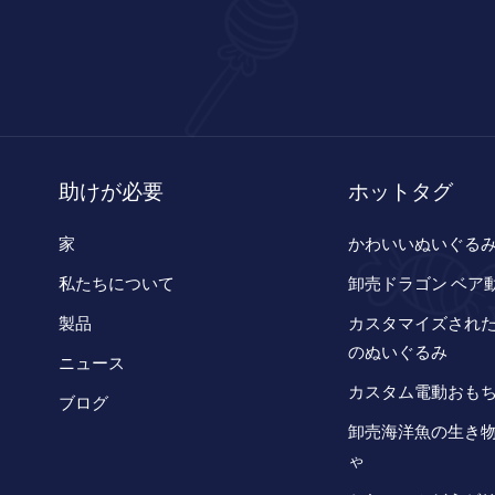
助けが必要
ホットタグ
家
かわいいぬいぐる
私たちについて
卸売ドラゴン ベア
製品
カスタマイズされ
のぬいぐるみ
ニュース
カスタム電動おも
ブログ
卸売海洋魚の生き
ゃ