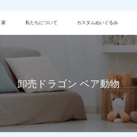
家
私たちについて
カスタムぬいぐるみ
卸売ドラゴン ベア動物