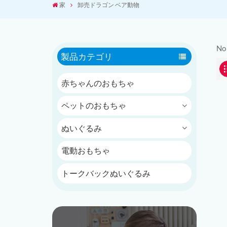
家
卸売ドラゴン ベア動物
No 
製品カテゴリ
赤ちゃんのおもちゃ
ペットのおもちゃ
ぬいぐるみ
電動おもちゃ
トークバックぬいぐるみ