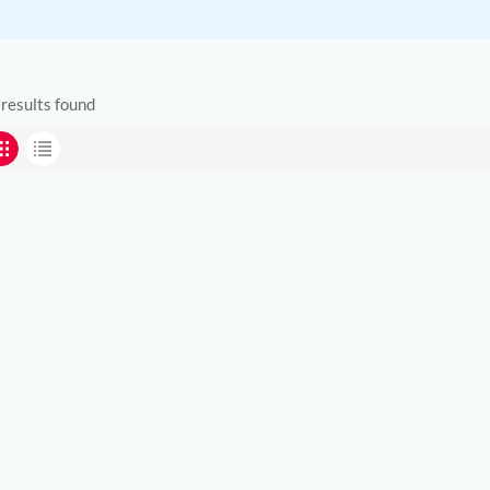
results found