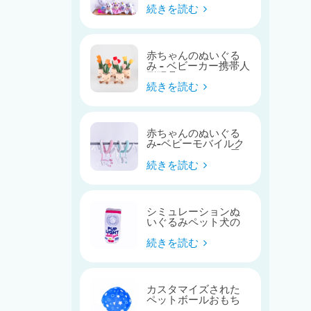
続きを読む
赤ちゃんのぬいぐる
み - ベビーカー携帯人
形玩具
続きを読む
赤ちゃんのぬいぐる
み-ベビーモバイルク
レードルかわいい馬
のベビーベッドのお
続きを読む
もちゃ
シミュレーションぬ
いぐるみペット犬の
おもちゃ
続きを読む
カスタマイズされた
ペットボールおもち
ゃ