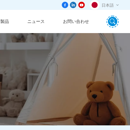
日本語
製品
ニュース
お問い合わせ
English
português
日本語
español
русский