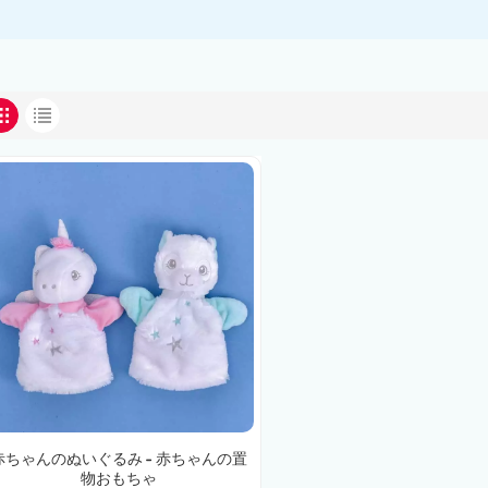
赤ちゃんのぬいぐるみ - 赤ちゃんの置
物おもちゃ