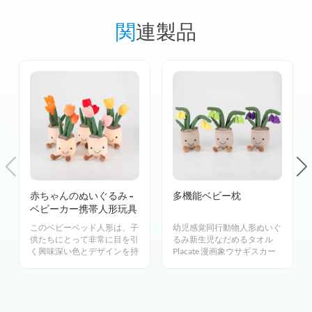
関連製品
赤ちゃんのぬいぐるみ -
多機能ベビー枕
ベビーカー携帯人形玩具
このベビーベッド人形は、子
幼児感覚同行動物人形ぬいぐ
供たちにとって非常に目を引
るみ新生児なだめるタオル
く興味深い色とデザインを持
Placate 漫画象ウサギスカー
っています。おもちゃはガラ
フ柔らかく快適なタオル
ガラとして機能し、赤ちゃん
の聴覚を刺激します。.