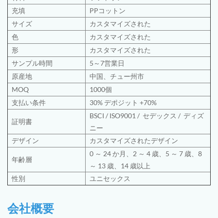
充填
PPコットン
サイズ
カスタマイズされた
色
カスタマイズされた
形
カスタマイズされた
サンプル時間
5～7営業日
原産地
中国、チュー州市
MOQ
1000個
支払い条件
30% デポジット +70%
BSCI
/
ISO9001
/
セデックス /
ディズ
証明書
ニー
デザイン
カスタマイズされたデザイン
0 ～ 24 か月、2 ～ 4 歳、5 ～ 7 歳、8
年齢層
～ 13 歳、14 歳以上
性別
ユニセックス
会社概要