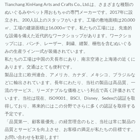
Tianchang XinHang Arts and Crafts Co., Ltd.は、さまざまな種類の
ぬいぐるみやペット用おもちゃの専門メーカーです。2017年に設
立され、200人以上のスタッフがいます。工場の敷地面積は20,000
㎡、工場の建築面積は16,000㎡です。私たちの工場には、先進的
な設備を備えた近代的なワークショップがあります。ワークショ
ップには、パンチ、レーザー、刺繍、縫製、梱包を含むぬいぐる
みの生産ライン一式が装備されています。
私たちの工場は中国の天長市にあり、南京空港と上海港の近くに
あります。交通はとても便利です。
製品は主に欧州連合、アメリカ、カナダ、メキシコ、ブラジルな
どに輸出されています。長年にわたり、当社の製品は高品質、一
流のサービス、リーズナブルな価格という利点で高く評価されて
います。当社は現在、ISO9001、BSCI、Disney、Sedexの認証を取
得しており、将来的にはこの分野でさらに多くの認証を取得する
予定です。
「品質第一、顧客最優先」の経営理念のもと、当社は常に製品の
品質とサービスを向上させ、お客様の満足が私たちの目標です。
お問い合わせを歓迎します!