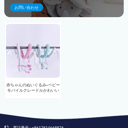
お問い合わせ
赤ちゃんのぬいぐるみ-ベビー
モバイルクレードルかわいい
馬のベビーベッドのおもちゃ
電話番号 : +8617814668876