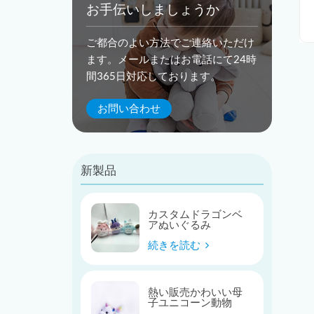
お手伝いしましょうか
ご都合のよい方法でご連絡いただけ
ます。メールまたはお電話にて24時
間365日対応しております。
お問い合わせ
新製品
カスタムドラゴンベ
アぬいぐるみ
続きを読む
熱い販売かわいい母
子ユニコーン動物