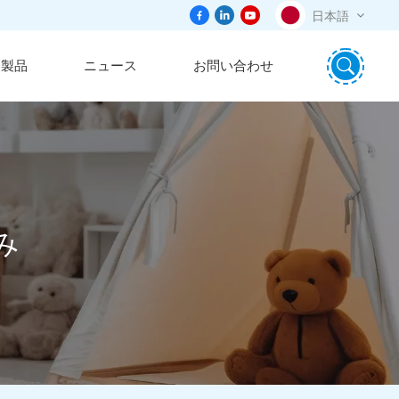
日本語
製品
ニュース
お問い合わせ
English
português
日本語
español
み
русский