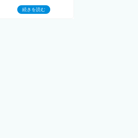
続きを読む