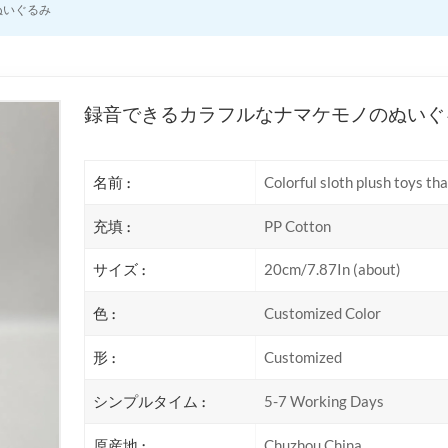
ぬいぐるみ
録音できるカラフルなナマケモノのぬいぐ
名前 :
Colorful sloth plush toys th
充填 :
PP Cotton
サイズ :
20cm/7.87In (about)
色 :
Customized Color
形 :
Customized
シンプルタイム :
5-7 Working Days
原産地 :
Chuzhou,China