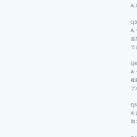
A
Q
A
追
で
Q
A
複
プ
Q
A
加