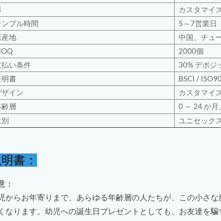
形
カスタマイ
サンプル時間
5～7営業日
原産地
中国、チュ
MOQ
2000個
支払い条件
30% デポジッ
証明書
BSCI
/
ISO9
デザイン
カスタマイ
年齢層
0 ～ 24 か月
性別
ユニセック
説明書：
意：
児からお年寄りまで、あらゆる年齢層の人たちが、この小さな
くなります。幼児への誕生日プレゼントとしても、お友達を騙