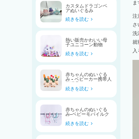
ま
カスタムドラゴンベ
アぬいぐるみ
注
続きを読む
さ
洗
熱い販売かわいい母
就
子ユニコーン動物
入
続きを読む
赤ちゃんのぬいぐる
み - ベビーカー携帯人
形玩具
続きを読む
赤ちゃんのぬいぐる
み-ベビーモバイルク
レードルかわいい馬
のベビーベッドのお
続きを読む
もちゃ