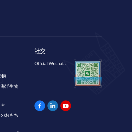
社交
Offcial Wechat :
み
動物
た海洋生物
ちゃ
物のおもち