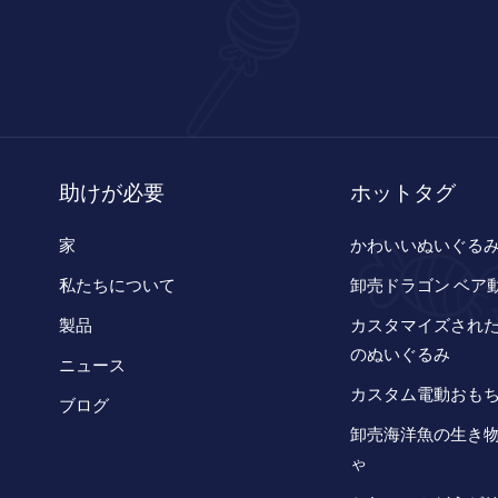
助けが必要
ホットタグ
家
かわいいぬいぐる
私たちについて
卸売ドラゴン ベア
製品
カスタマイズされ
のぬいぐるみ
ニュース
カスタム電動おも
ブログ
卸売海洋魚の生き
ゃ