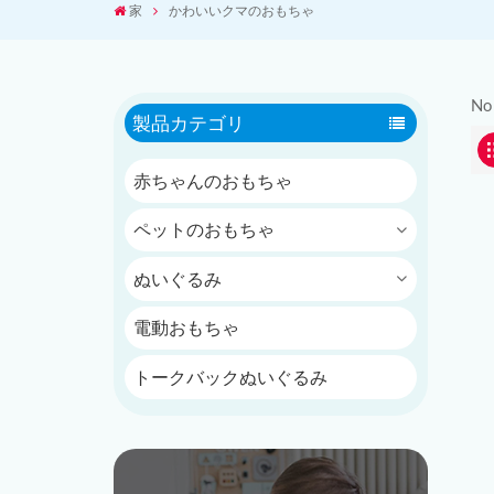
家
かわいいクマのおもちゃ
No 
製品カテゴリ
赤ちゃんのおもちゃ
ペットのおもちゃ
ぬいぐるみ
電動おもちゃ
トークバックぬいぐるみ