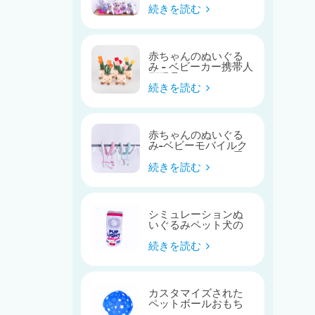
続きを読む
赤ちゃんのぬいぐる
み - ベビーカー携帯人
形玩具
続きを読む
赤ちゃんのぬいぐる
み-ベビーモバイルク
レードルかわいい馬
のベビーベッドのお
続きを読む
もちゃ
シミュレーションぬ
いぐるみペット犬の
おもちゃ
続きを読む
カスタマイズされた
ペットボールおもち
ゃ