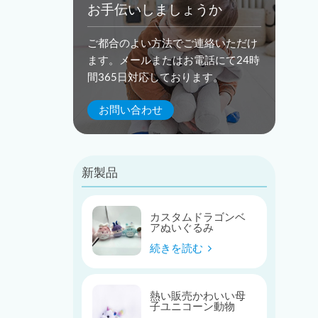
お手伝いしましょうか
ご都合のよい方法でご連絡いただけ
ます。メールまたはお電話にて24時
間365日対応しております。
お問い合わせ
新製品
カスタムドラゴンベ
アぬいぐるみ
続きを読む
熱い販売かわいい母
子ユニコーン動物