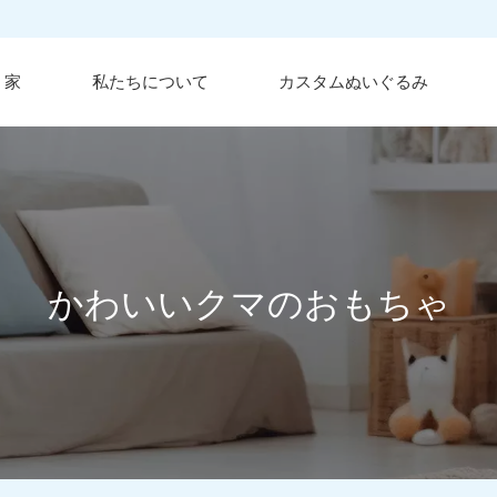
家
私たちについて
カスタムぬいぐるみ
かわいいクマのおもちゃ