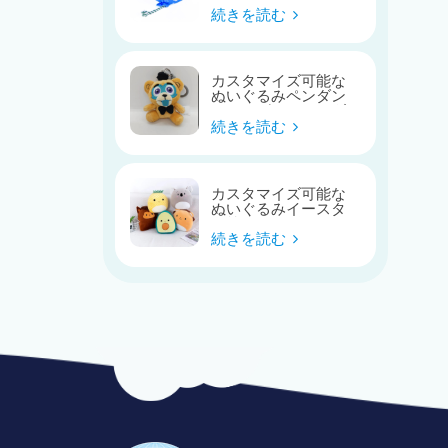
続きを読む
カスタマイズ可能な
ぬいぐるみペンダン
トバッグキーホルダ
ー
続きを読む
カスタマイズ可能な
ぬいぐるみイースタ
ー枕シリーズ
続きを読む