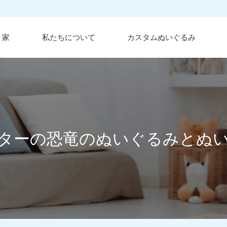
家
私たちについて
カスタムぬいぐるみ
ターの恐竜のぬいぐるみとぬ