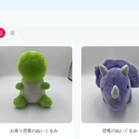
お座り恐竜のぬいぐるみ
恐竜のぬいぐるみ