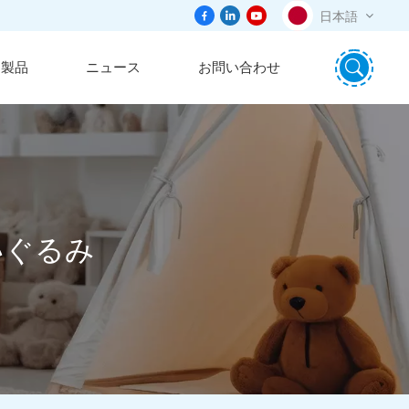
日本語
製品
ニュース
お問い合わせ
English
português
日本語
español
いぐるみ
русский