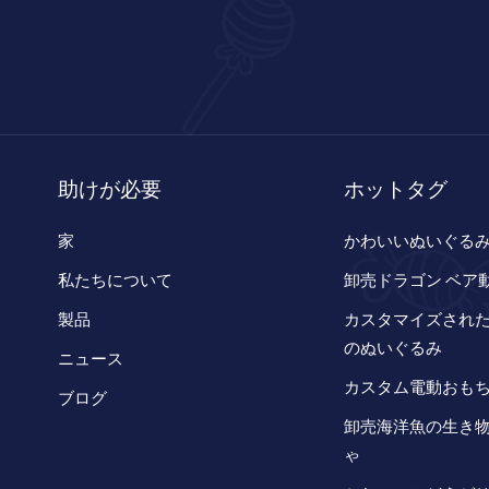
助けが必要
ホットタグ
家
かわいいぬいぐる
私たちについて
卸売ドラゴン ベア
製品
カスタマイズされ
のぬいぐるみ
ニュース
カスタム電動おも
ブログ
卸売海洋魚の生き
ゃ