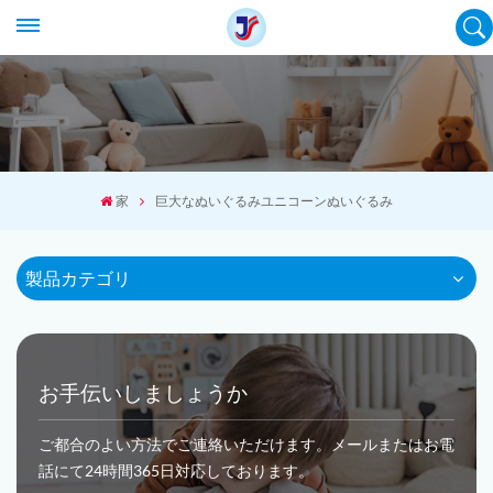
家
巨大なぬいぐるみユニコーンぬいぐるみ
製品カテゴリ
お手伝いしましょうか
ご都合のよい方法でご連絡いただけます。メールまたはお電
話にて24時間365日対応しております。