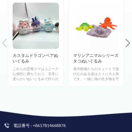
カスタムドラゴンベアぬ
マリンアニマルシリーズ
いぐるみ
タコぬいぐるみ
これらの恐竜クマはユニーク
海洋動物たちのキュートで遊
な個性に満ちており、非常に
び心のある姿は人々に大人気
柔らかいぬいぐるみで作られ
です。一緒に海の生き物を守
ています。有名な古典的なペ
り、青い地球を一緒に抱きし
ットから最新の新しい友達ま
めましょう。
で、誰もが飼う価値がありま
す。
電話番号 : +8617814668876