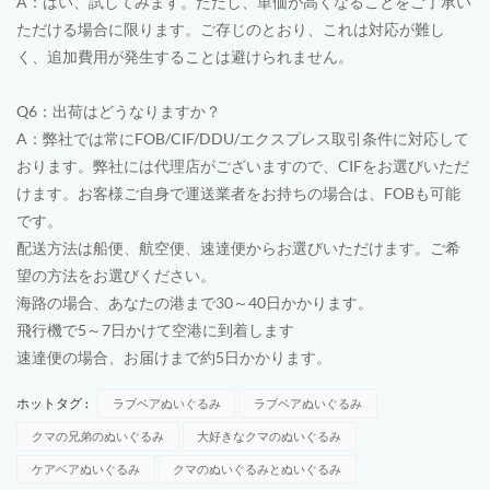
A：はい、試してみます。ただし、単価が高くなることをご了承い
ただける場合に限ります。ご存じのとおり、これは対応が難し
く、追加費用が発生することは避けられません。
Q6：出荷はどうなりますか？
A：弊社では常にFOB/CIF/DDU/エクスプレス取引条件に対応して
おります。弊社には代理店がございますので、CIFをお選びいただ
けます。お客様ご自身で運送業者をお持ちの場合は、FOBも可能
です。
配送方法は船便、航空便、速達便からお選びいただけます。ご希
望の方法をお選びください。
海路の場合、あなたの港まで30～40日かかります。
飛行機で5～7日かけて空港に到着します
速達便の場合、お届けまで約5日かかります。
ホットタグ :
ラブベアぬいぐるみ
ラブベアぬいぐるみ
クマの兄弟のぬいぐるみ
大好きなクマのぬいぐるみ
ケアベアぬいぐるみ
クマのぬいぐるみとぬいぐるみ