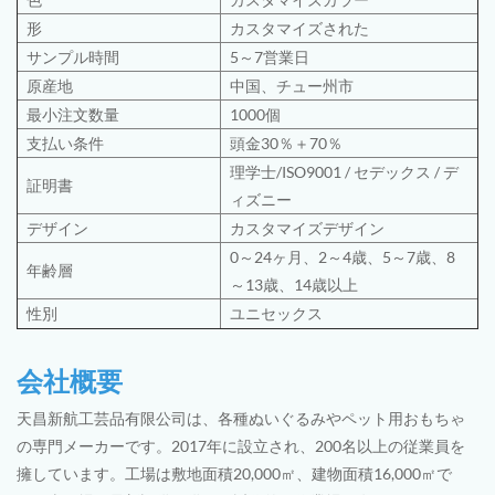
形
カスタマイズされた
サンプル時間
5～7営業日
原産地
中国、チュー州市
最小注文数量
1000個
支払い条件
頭金30％＋70％
理学士
/
ISO9001
/
セデックス /
デ
証明書
ィズニー
デザイン
カスタマイズデザイン
0～24ヶ月、2～4歳、5～7歳、8
年齢層
～13歳、14歳以上
性別
ユニセックス
会社概要
天昌新航工芸品有限公司は、各種ぬいぐるみやペット用おもちゃ
の専門メーカーです。2017年に設立され、200名以上の従業員を
擁しています。工場は敷地面積20,000㎡、建物面積16,000㎡で