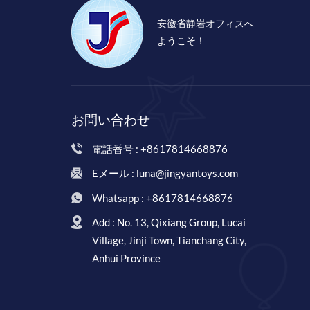
安徽省静岩オフィスへ
ようこそ！
お問い合わせ
電話番号 : +8617814668876
Eメール : luna@jingyantoys.com
Whatsapp : +8617814668876
Add : No. 13, Qixiang Group, Lucai
Village, Jinji Town, Tianchang City,
Anhui Province