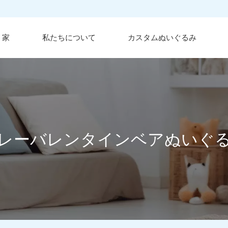
家
私たちについて
カスタムぬいぐるみ
レーバレンタインベアぬいぐ