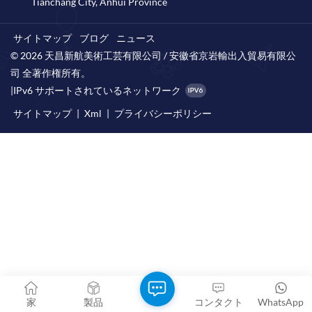
Tianchang City, Anhui Province
サイトマップ
ブログ
ニュース
© 2026 天昌新航美術工芸有限公司 / 安徽省京岩輸出入貿易有限公
司 全著作権所有。
|
IPv6 サポートされているネットワーク
サイトマップ
|
Xml
|
プライバシーポリシー
家
製品
コンタクト
WhatsApp