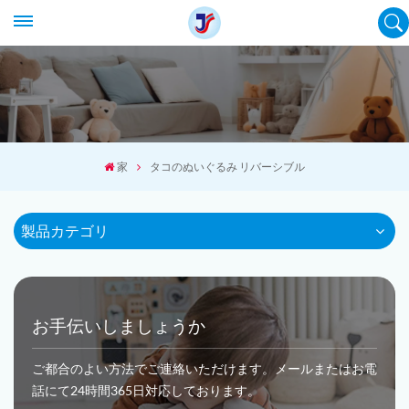
家
タコのぬいぐるみ リバーシブル
製品カテゴリ
お手伝いしましょうか
ご都合のよい方法でご連絡いただけます。メールまたはお電
話にて24時間365日対応しております。