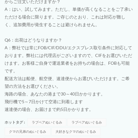
からご注文いただけますか？
A：はい、試してみます。ただし、単価が高くなることをご了承い
ただける場合に限ります。ご存じのとおり、これは対応が難し
く、追加費用が発生することは避けられません。
Q6：出荷はどうなりますか？
A：弊社では常にFOB/CIF/DDU/エクスプレス取引条件に対応して
おります。弊社には代理店がございますので、CIFをお選びいただ
けます。お客様ご自身で運送業者をお持ちの場合は、FOBも可能
です。
配送方法は船便、航空便、速達便からお選びいただけます。ご希
望の方法をお選びください。
海路の場合、あなたの港まで30～40日かかります。
飛行機で5～7日かけて空港に到着します
速達便の場合、お届けまで約5日かかります。
ホットタグ :
ラブベアぬいぐるみ
ラブベアぬいぐるみ
クマの兄弟のぬいぐるみ
大好きなクマのぬいぐるみ