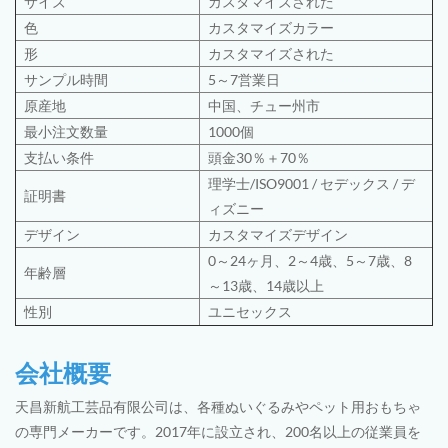
サイズ
カスタマイズされた
色
カスタマイズカラー
形
カスタマイズされた
サンプル時間
5～7営業日
原産地
中国、チュー州市
最小注文数量
1000個
支払い条件
頭金30％＋70％
理学士
/
ISO9001
/
セデックス /
デ
証明書
ィズニー
デザイン
カスタマイズデザイン
0～24ヶ月、2～4歳、5～7歳、8
年齢層
～13歳、14歳以上
性別
ユニセックス
会社概要
天昌新航工芸品有限公司は、各種ぬいぐるみやペット用おもちゃ
の専門メーカーです。2017年に設立され、200名以上の従業員を