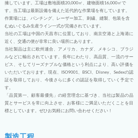
擁しています。工場は敷地面積20,000㎡、建物面積16,000㎡で
す。当工場は最新設備を備えた近代的な作業場を有しています。
作業場には、パンチング、レーザー加工、刺繍、縫製、包装を含
むぬいぐるみ生産ライン一式が完備されています。
当社の工場は中国の天昌市に位置しており、南京空港と上海港に
近く、交通の便が非常に良い場所にあります。
当社製品は主に欧州連合、アメリカ、カナダ、メキシコ、ブラジ
ルなどに輸出されています。長年にわたり、高品質、一流のサー
ビス、そしてリーズナブルな価格という利点により、高い評価を
いただいております。現在、ISO9001、BSCI、Disney、Sedexの認
証を取得しており、今後さらに多くの認証を取得していく予定で
す。
「品質第一、顧客最優先」の経営理念に基づき、当社は製品の品​​
質とサービスを常に向上させ、お客様にご満足いただくことを目
標としています。ぜひお気軽にお問い合わせください！
製造工程