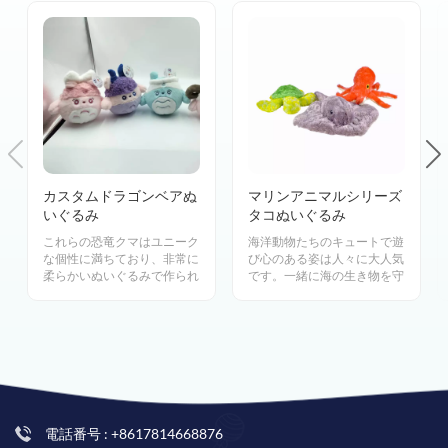
カスタムドラゴンベアぬ
マリンアニマルシリーズ
いぐるみ
タコぬいぐるみ
これらの恐竜クマはユニーク
海洋動物たちのキュートで遊
な個性に満ちており、非常に
び心のある姿は人々に大人気
柔らかいぬいぐるみで作られ
です。一緒に海の生き物を守
ています。有名な古典的なペ
り、青い地球を一緒に抱きし
ットから最新の新しい友達ま
めましょう。
で、誰もが飼う価値がありま
す。
電話番号 : +8617814668876