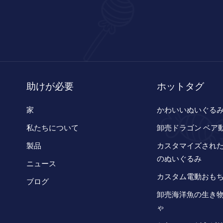
助けが必要
ホットタグ
家
かわいいぬいぐる
私たちについて
卸売ドラゴン ベア
製品
カスタマイズされ
のぬいぐるみ
ニュース
カスタム電動おも
ブログ
卸売海洋魚の生き
ゃ