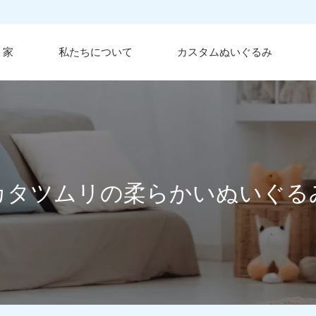
家
私たちについて
カスタムぬいぐるみ
カタツムリの柔らかいぬいぐる