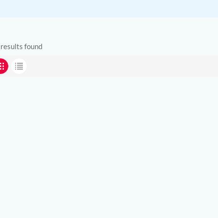
results found