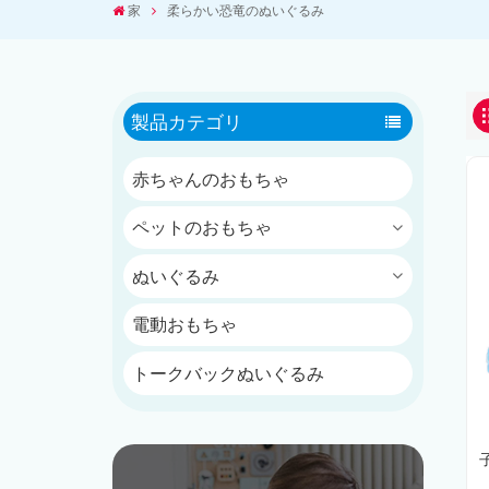
家
柔らかい恐竜のぬいぐるみ
製品カテゴリ
赤ちゃんのおもちゃ
ペットのおもちゃ
ぬいぐるみ
電動おもちゃ
トークバックぬいぐるみ