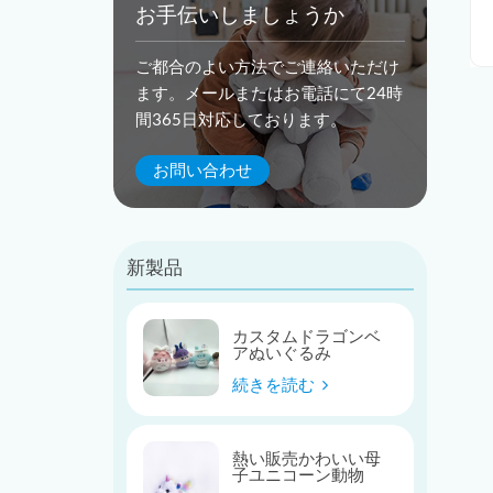
お手伝いしましょうか
ご都合のよい方法でご連絡いただけ
ます。メールまたはお電話にて24時
間365日対応しております。
お問い合わせ
新製品
カスタムドラゴンベ
アぬいぐるみ
続きを読む
熱い販売かわいい母
子ユニコーン動物