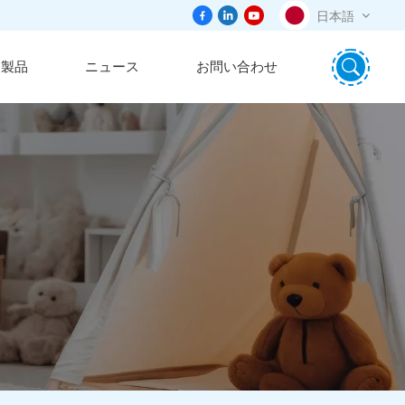
日本語
製品
ニュース
お問い合わせ
English
português
日本語
español
русский