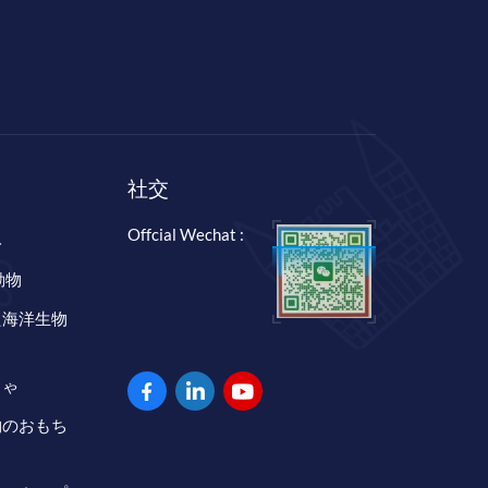
社交
Offcial Wechat :
み
動物
た海洋生物
ちゃ
物のおもち