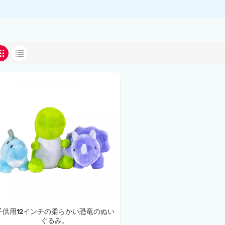
子供用12インチの柔らかい恐竜のぬい
ぐるみ。