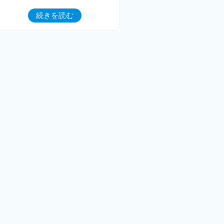
続きを読む