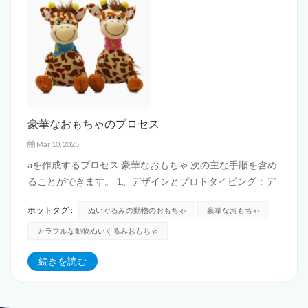
豪華なおもちゃのプロセス
Mar 10, 2025
aを作成するプロセス 豪華なおもちゃ 次の主な手順を含め
ることができます。 1。デザインとプロトタイピング：デ
ザイナーのアイデアや市場の需要によれば、豪華なおもち
ホットタグ :
ぬいぐるみの動物のおもちゃ
豪華なおもちゃ
ゃのデザイン図面を作成し、形状、サイズ、色などを決定
します。その後、評価とテストのためのプロトタイプを作
カラフルな動物ぬいぐるみおもちゃ
成します。 2。材料の選択と...
続きを読む