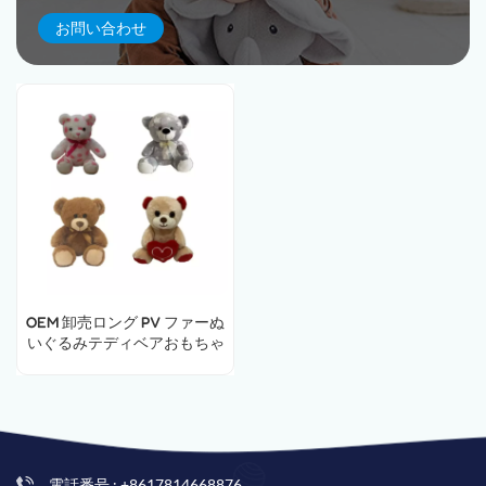
お問い合わせ
OEM 卸売ロング PV ファーぬ
いぐるみテディベアおもちゃ
子供用ボウタイ付き
電話番号 : +8617814668876