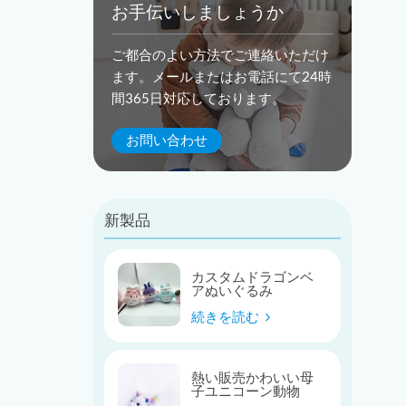
お手伝いしましょうか
ご都合のよい方法でご連絡いただけ
ます。メールまたはお電話にて24時
間365日対応しております。
お問い合わせ
新製品
カスタムドラゴンベ
アぬいぐるみ
続きを読む
熱い販売かわいい母
子ユニコーン動物