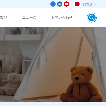
日本語
製品
ニュース
お問い合わせ
English
português
日本語
español
русский