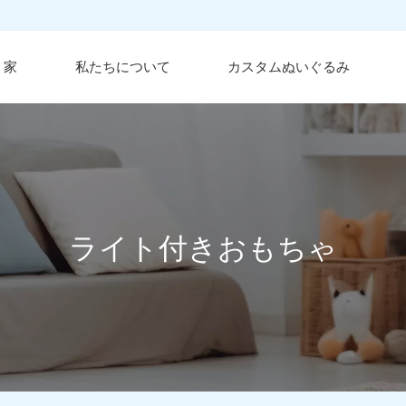
家
私たちについて
カスタムぬいぐるみ
ライト付きおもちゃ