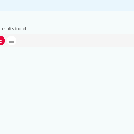
results found