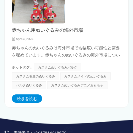
赤ちゃん用ぬいぐるみの海外市場
Apr 06, 2024
赤ちゃんのぬいぐるみは海外市場でも幅広い可能性と需要
を秘めています。赤ちゃんのぬいぐるみの海外市場につい
ては以下のとおりです。 1. 市場の需要: 赤ちゃんのぬいぐ
ホットタグ :
カスタムぬいぐるみバルク
るみ 幼児や幼児に最も人気のあるおもちゃの 1 つです。安
全で快適な感触を提供し、赤ちゃんが感情的なつながりを
カスタム毛皮のぬいぐるみ
カスタムメイドのぬいぐるみ
築くのを助ける仲間として役立ち...
バルクぬいぐるみ
カスタムぬいぐるみアニメおもちゃ
続きを読む
電話番号 : +8617814668876