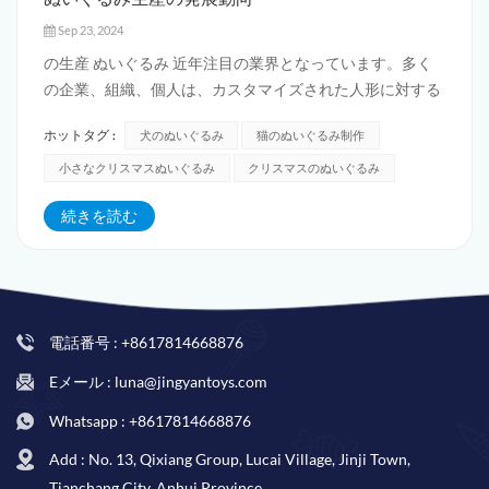
Sep 23, 2024
の生産 ぬいぐるみ 近年注目の業界となっています。多く
の企業、組織、個人は、カスタマイズされた人形に対する
大きな需要を持っています。たとえば、一部のインターネ
ホットタグ :
犬のぬいぐるみ
猫のぬいぐるみ制作
ット ゲーム会社では、ターゲット顧客が子供ではない場合
でも、企業の宣伝のためにぬいぐるみをカスタマイズする
小さなクリスマスぬいぐるみ
クリスマスのぬいぐるみ
必要があります。これは非常に効果的で...
続きを読む
電話番号 : +8617814668876
Eメール : luna@jingyantoys.com
Whatsapp : +8617814668876
Add : No. 13, Qixiang Group, Lucai Village, Jinji Town,
Tianchang City, Anhui Province