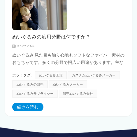
ぬいぐるみの応用分野は何ですか？
Jan 29, 2024
ぬいぐるみ 見た目も触り心地もソフトなファイバー素材の
おもちゃです。多くの分野で幅広い用途があります。主な
応用分野の一部を次に示します。 1.子供のおもちゃ: ぬい
ホットタグ :
ぬいぐるみ工場
カスタムぬいぐるみメーカー
ぐるみは子供にとって最も一般的なおもちゃの 1 つです。
子どもたちに安全で快適な遊び体験を提供できます。ぬい
ぬいぐるみの卸売
ぬいぐるみメーカー
ぐるみには、かわいい動物や人形...
ぬいぐるみサプライヤー
卸売ぬいぐるみ会社
続きを読む