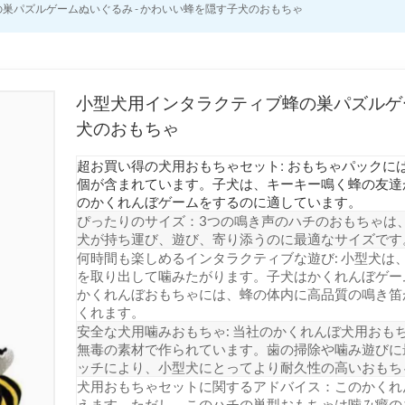
巣パズルゲームぬいぐるみ - かわいい蜂を隠す子犬のおもちゃ
小型犬用インタラクティブ蜂の巣パズルゲー
犬のおもちゃ
超お買い得の犬用おもちゃセット: おもちゃパックには
個が含まれています。子犬は、キーキー鳴く蜂の友達
のかくれんぼゲームをするのに適しています。
ぴったりのサイズ：3つの鳴き声のハチのおもちゃは、高さ
犬が持ち運び、遊び、寄り添うのに最適なサイズです
何時間も楽しめるインタラクティブな遊び: 小型犬は
を取り出して噛みたがります。子犬はかくれんぼゲー
かくれんぼおもちゃには、蜂の体内に高品質の鳴き笛が
くれます。
安全な犬用噛みおもちゃ: 当社のかくれんぼ犬用おも
無毒の素材で作られています。歯の掃除や噛み遊びに
ッチにより、小型犬にとってより耐久性の高いおもち
犬用おもちゃセットに関するアドバイス：このかくれ
えます。ただし、このハチの巣型おもちゃは噛み癖の