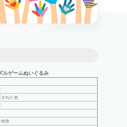
ズルゲームぬいぐるみ
ズ
ズされた色
ズ
ー州市