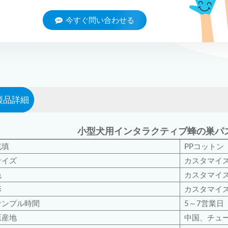
今すぐ問い合わせる
製品詳細
小型犬用インタラクティブ蜂の巣パ
充填
PPコットン
サイズ
カスタマイ
色
カスタマイ
形
カスタマイ
サンプル時間
5～7営業日
原産地
中国、チュ