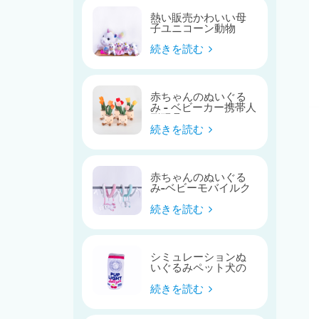
熱い販売かわいい母
子ユニコーン動物
続きを読む
赤ちゃんのぬいぐる
み - ベビーカー携帯人
形玩具
続きを読む
赤ちゃんのぬいぐる
み-ベビーモバイルク
レードルかわいい馬
のベビーベッドのお
続きを読む
もちゃ
シミュレーションぬ
いぐるみペット犬の
おもちゃ
続きを読む