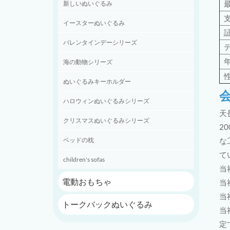
新しいぬいぐるみ
イースターぬいぐるみ
バレンタインデーシリーズ
海の動物シリーズ
ぬいぐるみキーホルダー
ハロウィンぬいぐるみシリーズ
天
クリスマスぬいぐるみシリーズ
2
な
ベッドの枕
て
children's sofas
当
電動おもちゃ
当
当
トークバックぬいぐるみ
当
定