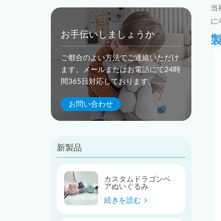
当
に
お手伝いしましょうか
ご都合のよい方法でご連絡いただけ
ます。メールまたはお電話にて24時
間365日対応しております。
お問い合わせ
新製品
カスタムドラゴンベ
アぬいぐるみ
続きを読む