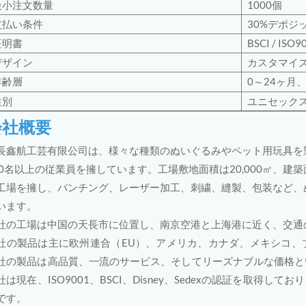
最小注文数量
1000個
支払い条件
30%デポジッ
証明書
BSCI
/
ISO9
デザイン
カスタマイ
年齢層
0～24ヶ月
性別
ユニセック
会社概要
長鑫航工芸有限公司は、様々な種類のぬいぐるみやペット用玩具を製
00名以上の従業員を擁しています。工場敷地面積は20,000㎡、建築
工場を擁し、パンチング、レーザー加工、刺繍、縫製、包装など、
います。
社の工場は中国の天長市に位置し、南京空港と上海港に近く、交通
社の製品は主に欧州連合（EU）、アメリカ、カナダ、メキシコ、
社の製品は高品質、一流のサービス、そしてリーズナブルな価格と
社は現在、ISO9001、BSCI、Disney、Sedexの認証を取
です。