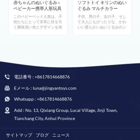
赤ちゃんのぬいぐるみ -
ソフトトイ キリンのぬい
ベビーカー携帯人形玩具
ぐるみ マルチカラー
このベビーベッド人形は、子
子供、男の子、女の子、そし
供たちにとって非常に目を引
て大人にもぴったりな、かわ
く興味深い色とデザインを持
いい柔らかいぬいぐるみのシ
っています。おもちゃはガラ
リーズをお届けします。これ
ガラとして機能し、赤ちゃん
らのおもちゃは非常に柔らか
の聴覚を刺激します。.
く、抱きしめたくなる高品質
の生地素材で作られているた
め、最初の抱擁で恋に落ちる
でしょう。
電話番号 : +8617814668876
Eメール : luna@jingyantoys.com
Whatsapp : +8617814668876
Add : No. 13, Qixiang Group, Lucai Village, Jinji Town,
Tianchang City, Anhui Province
サイトマップ
ブログ
ニュース