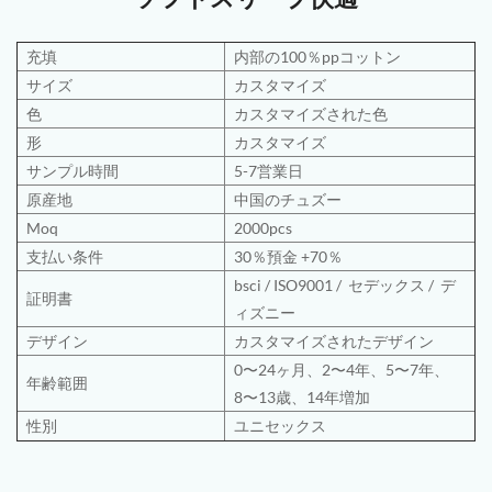
充填
内部の100％ppコットン
サイズ
カスタマイズ
色
カスタマイズされた色
形
カスタマイズ
サンプル時間
5-7営業日
原産地
中国のチュズー
Moq
2000pcs
支払い条件
30％預金 +70％
bsci
/
ISO9001
/
セデックス /
デ
証明書
ィズニー
デザイン
カスタマイズされたデザイン
0〜24ヶ月、2〜4年、5〜7年、
年齢範囲
8〜13歳、14年増加
性別
ユニセックス