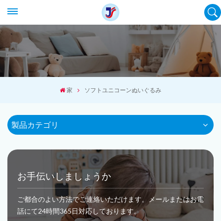
家
ソフトユニコーンぬいぐるみ
製品カテゴリ
お手伝いしましょうか
ご都合のよい方法でご連絡いただけます。メールまたはお電
話にて24時間365日対応しております。